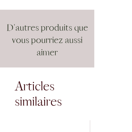
Sans colorants artificiels
Biologique
Sans conservateurs
D'autres produits que
Sans plastique
Sans cruauté
vous pourriez aussi
aimer
Articles
similaires