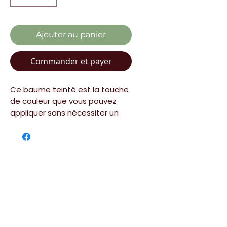
Ajouter au panier
Commander et payer
Ce baume teinté est la touche
de couleur que vous pouvez
appliquer sans nécessiter un
miroir. Sa formule unique
procure un doux éclat de pêche
et une délicieuse odeur à
laquelle vous ne pourrez pas
résister. Sa texture crémeuse
s'applique en douceur et sa
légèreté permet à vos lèvres
de garder un aspect naturel,
mais également fabuleux.