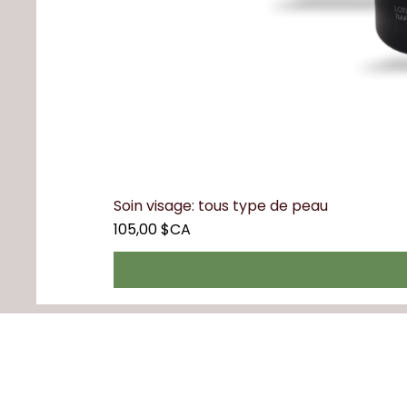
Soin visage: tous type de peau
Prix
105,00 $CA
Nos heures d'ouverture
Lundi - vendredi 9h-21h (svp prend
Samedi et Dimanche 9h-15h30