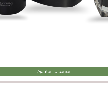
Aperçu rapide
Ajouter au panier
s:
re note que la réception est fermée entre 12h et 13h)