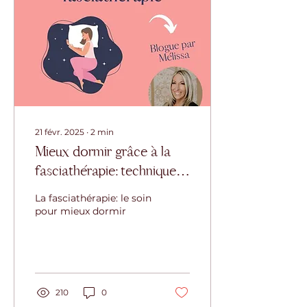
21 févr. 2025
∙
2
min
Mieux dormir grâce à la
fasciathérapie: technique
de massothérapie
La fasciathérapie: le soin
proposant une
pour mieux dormir
régénération profonde
210
0