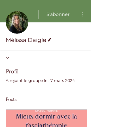
Plus d'actions
S'abonner
Écrivain
Mélissa Daigle
Profil
A rejoint le groupe le : 7 mars 2024
Posts