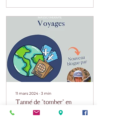
11 mars 2024
∙
3
min
Tanné de "tomber" en
vacance?
par Mélissa Daigle,
masso-kinésithérapeute
Ça y est vos vacances