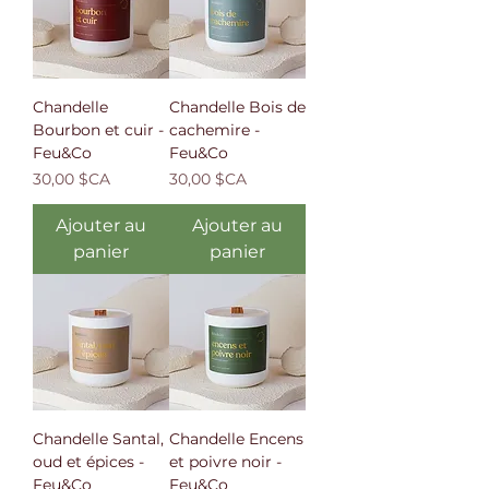
Chandelle
Chandelle Bois de
Bourbon et cuir -
cachemire -
Feu&Co
Feu&Co
Prix
Prix
30,00 $CA
30,00 $CA
Ajouter au
Ajouter au
panier
panier
Chandelle Santal,
Chandelle Encens
oud et épices -
et poivre noir -
Feu&Co
Feu&Co