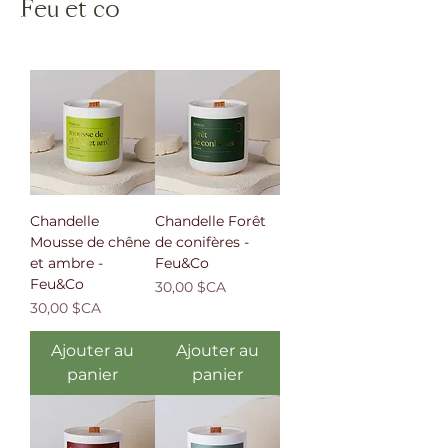
Feu et co
Chandelle
Chandelle Forêt
Mousse de chêne
de conifères -
et ambre -
Feu&Co
Feu&Co
Prix
30,00 $CA
Prix
30,00 $CA
Ajouter au
Ajouter au
panier
panier