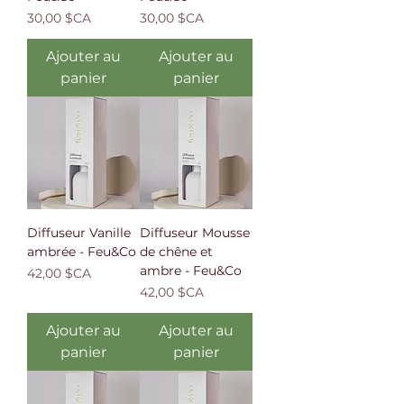
Prix
Prix
30,00 $CA
30,00 $CA
Ajouter au
Ajouter au
panier
panier
Diffuseur Vanille
Diffuseur Mousse
ambrée - Feu&Co
de chêne et
ambre - Feu&Co
Prix
42,00 $CA
Prix
42,00 $CA
Ajouter au
Ajouter au
panier
panier