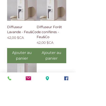
Diffuseur
Diffuseur Forêt
Lavande - Feu&Co
de conifères -
Feu&Co
Prix
42,00 $CA
Prix
42,00 $CA
Ajouter au
Ajouter au
panier
panier
Diffuseur Cèdre -
Feu&Co