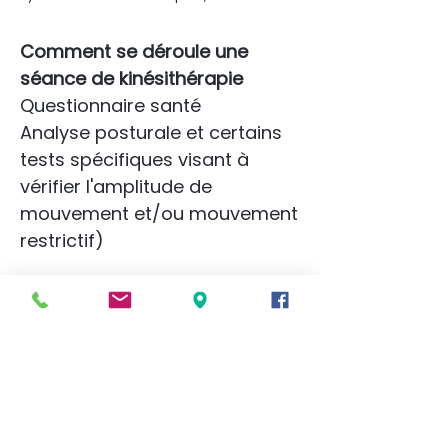
Comment se déroule une
séance de kinésithérapie
Questionnaire santé
Analyse posturale et certains
tests spécifiques visant à
vérifier l'amplitude de
mouvement et/ou mouvement
restrictif)
Vérifier s'il y a possibilité d'une
atteinte articulaire,
ligamentaire, tendineuse,
nerveuse et musculaire.
Ensuite, le soin débute par des
techniques de massothérapie