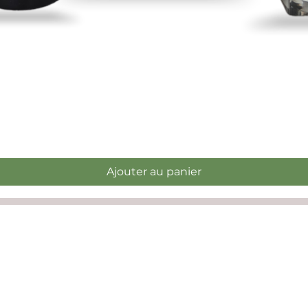
Aperçu rapide
Ajouter au panier
s:
re note que la réception est fermée entre 12h et 13h)
ange et l'horaire des thérapeutes les heures d'ouverture peuvent