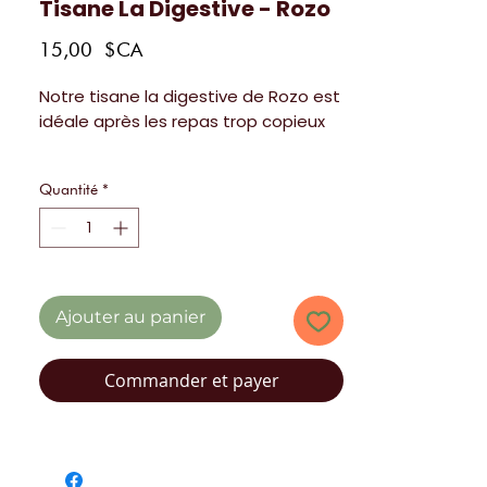
Tisane La Digestive - Rozo
Prix
15,00 $CA
Notre tisane la digestive de Rozo est
idéale après les repas trop copieux
50g
Quantité
*
Sans caféine ni théine
Ingrédients: Camomille, menthe
poivrée, gingembre, citronnelle et
lime
Ajouter au panier
Commander et payer