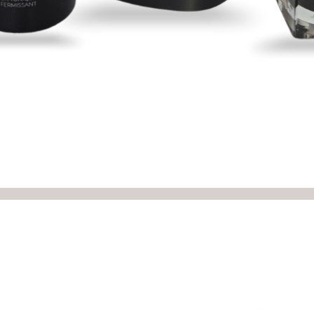
Aperçu rapide
s:
re note que la réception est fermée entre 12h et 13h)
ange et l'horaire des thérapeutes les heures d'ouverture peuvent