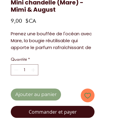
Mini chandelle (Mare) -
Mimi & August
Prix
9,00 $CA
Prenez une bouffée de l'océan avec
Mare, la bougie réutilisable qui
apporte le parfum rafraîchissant de
la mer à votre maison. À chaque
Quantité
*
allumage, vous vous sentirez comme
si vous étiez
en bord de mer
, avec le
soleil et les vagues. Parfait pour
ajouter une touche de tranquillité à
votre espace.
Ajouter au panier
Parfum:
Eau de l'océan, sel de mer
avec un soupçon de menthe.
Commander et payer
Qualités:
Apaisant, purifiant,
transportatif