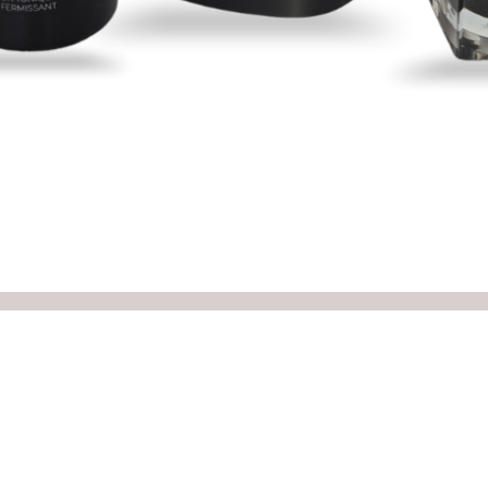
Aperçu rapide
s:
re note que la réception est fermée entre 12h et 13h)
ange et l'horaire des thérapeutes les heures d'ouverture peuvent