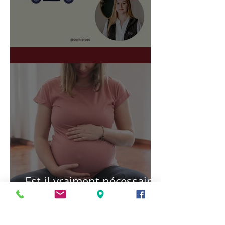
Une rentrée en douceur
Est-il vraiment nécessaire
de consulter plein de
thérapeutes durant notre
grossesse ?