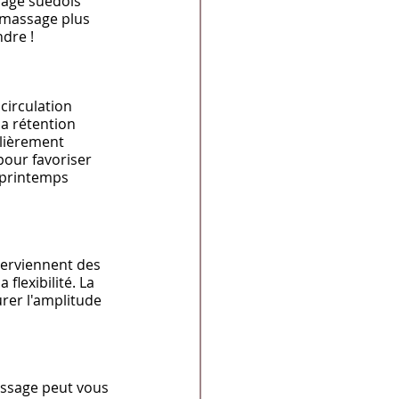
sage suédois 
 massage plus 
dre !
circulation 
a rétention 
lièrement 
our favoriser 
 printemps 
nterviennent des 
flexibilité. La 
urer l'amplitude 
ssage peut vous 