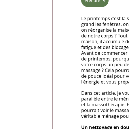
Prendre rv
Le printemps c’est la 
grand les fenêtres, on 
on réorganise la maiso
de notre corps ? Tou
maison, il accumule de
fatigue et des blocages
Avant de commencer 
de printemps, pourquo
votre corps un peu de
massage ? Cela pourrai
de pouce idéal pour 
l'énergie et vous prép
Dans cet article, je v
parallèle entre le mé
et la massothérapie. 
pourrait voir le mas
véritable ménage pour
Un nettoyage en dou