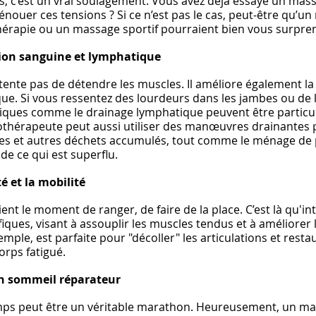
es, c’est un vrai soulagement. Vous avez déjà essayé un mas
nouer ces tensions ? Si ce n’est pas le cas, peut-être qu’un
thérapie ou un massage sportif pourraient bien vous surpren
tion sanguine et lymphatique
ente pas de détendre les muscles. Il améliore également la 
ue. Si vous ressentez des lourdeurs dans les jambes ou de l
niques comme le drainage lymphatique peuvent être particu
othérapeute peut aussi utiliser des manœuvres drainantes p
ines et autres déchets accumulés, tout comme le ménage de
de ce qui est superflu.
té et la mobilité
ient le moment de ranger, de faire de la place. C’est là qu'i
ques, visant à assouplir les muscles tendus et à améliorer la 
emple, est parfaite pour "décoller" les articulations et resta
rps fatigué.
 un sommeil réparateur
ps peut être un véritable marathon. Heureusement, un ma