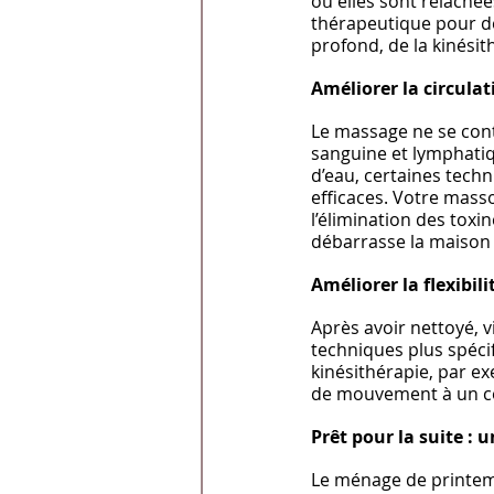
où elles sont relâché
thérapeutique pour dé
profond, de la kinési
Améliorer la circula
Le massage ne se cont
sanguine et lymphatiq
d’eau, certaines tech
efficaces. Votre mass
l’élimination des tox
débarrasse la maison 
Améliorer la flexibili
Après avoir nettoyé, v
techniques plus spécifi
kinésithérapie, par ex
de mouvement à un co
Prêt pour la suite :
Le ménage de printem