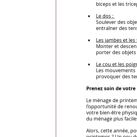
biceps et les trice
Le dos : 
Soulever des obje
entraîner des ten
Les jambes et les f
Monter et descend
porter des objets l
Le cou et les poign
Les mouvements ré
provoquer des ten
Prenez soin de votre 
Le ménage de printemp
l’opportunité de renou
votre bien-être physi
du ménage plus faciles
Alors, cette année, po
printemps ? Un peu de