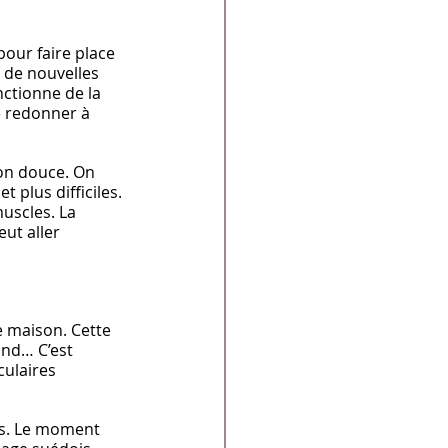
our faire place 
 de nouvelles 
ctionne de la 
 redonner à 
n douce. On 
plus difficiles. 
uscles. La 
eut aller 
re maison. Cette 
ond… C’est 
ulaires 
ps. Le moment 