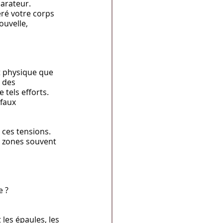
arateur. 
ré votre corps 
uvelle, 
t physique que 
 des 
 tels efforts.
faux 
 ces tensions. 
 zones souvent 
e ?
 les épaules, les 