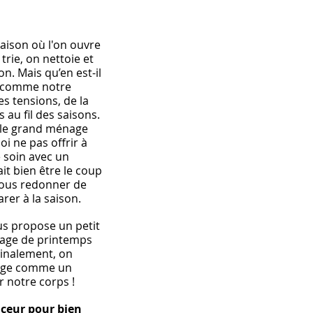
saison où l'on ouvre 
trie, on nettoie et 
n. Mais qu’en est-il 
t comme notre 
s tensions, de la 
 au fil des saisons. 
le grand ménage 
i ne pas offrir à 
 soin avec un 
t bien être le coup 
vous redonner de 
arer à la saison.
ous propose un petit 
nage de printemps 
Finalement, on 
sage comme un 
 notre corps !
ceur pour bien 