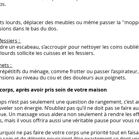
ps.
ts lourds, déplacer des meubles ou même passer la ''moppe
sions dans le bas du dos.
essiers : 
re un escabeau, s’accroupir pour nettoyer les coins oublié
ourds sollicite les cuisses et les fessiers.
ets : 
pétitifs du ménage, comme frotter ou passer l’aspirateur,
sions au niveau du cou et des douleurs aux poignets.
corps, après avoir pris soin de votre maison
s n’est pas seulement une question de rangement, c’est au
veler son énergie. N’oubliez pas qu’il ne doit pas se faire a
que. Un massage vous aidera non seulement à rendre les ef
, mais il vous offrira aussi une véritable pause pour vous r
urquoi ne pas faire de votre corps une priorité tout en fais
 soin et de détente pourraient être exactement ce dont vo