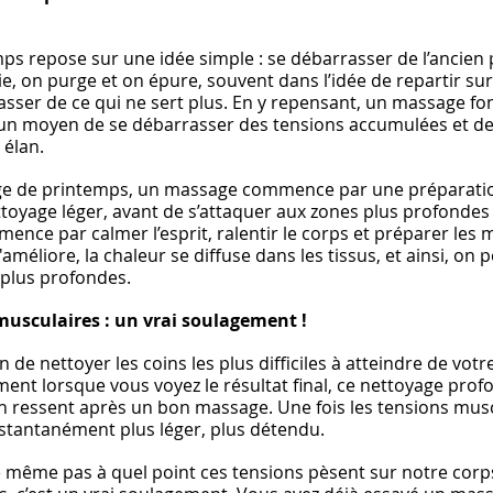
s repose sur une idée simple : se débarrasser de l’ancien p
e, on purge et on épure, souvent dans l’idée de repartir sur
asser de ce qui ne sert plus. En y repensant, un massage fon
un moyen de se débarrasser des tensions accumulées et de
 élan.
e de printemps, un massage commence par une préparatio
yage léger, avant de s’attaquer aux zones plus profondes et 
ce par calmer l’esprit, ralentir le corps et préparer les m
améliore, la chaleur se diffuse dans les tissus, et ainsi, on p
 plus profondes.
 musculaires : un vrai soulagement !
n de nettoyer les coins les plus difficiles à atteindre de vot
ent lorsque vous voyez le résultat final, ce nettoyage prof
n ressent après un bon massage. Une fois les tensions musc
instantanément plus léger, plus détendu.
e même pas à quel point ces tensions pèsent sur notre cor