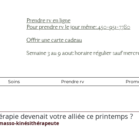
Prendre rv en ligne
Pour prendre rv le jour même: 450-951-7780
Offrir une carte cadeau
Semaine 3 au 9 aout: horaire régulier sauf mercre
Soins
Prendre rv
Prom
érapie devenait votre alliée ce printemps ?
masso-kinésithérapeute