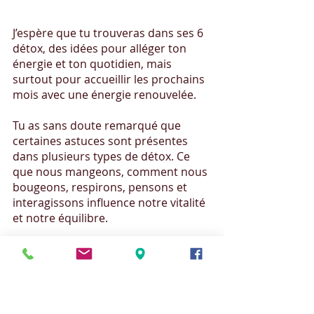
J’espère que tu trouveras dans ses 6 
détox, des idées pour alléger ton 
énergie et ton quotidien, mais 
surtout pour accueillir les prochains 
mois avec une énergie renouvelée.
Tu as sans doute remarqué que 
certaines astuces sont présentes 
dans plusieurs types de détox. Ce 
que nous mangeons, comment nous 
bougeons, respirons, pensons et 
interagissons influence notre vitalité 
et notre équilibre.
Je crois à une santé intégrative où 
chaque geste compte (sans tomber 
dans l'excès). Plutôt que de chercher 
une solution unique, pourquoi ne 
pas voir la détox comme un mode de 