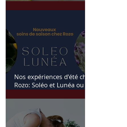
betterave
Nos expériences d'été chez
Rozo: Soléo et Lunéa ou
comment l'été m'a inspiré
ces soins