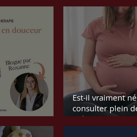
suivi personnalis
athlètes et sportif
Est-il vraiment n
consulter plein d
 en douceur
thérapeutes dura
grossesse ?