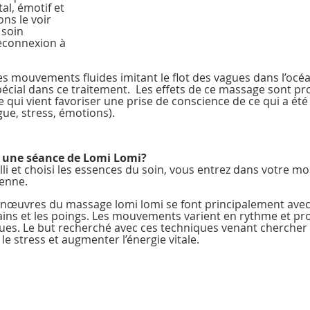
al, émotif et 
ns le voir 
soin 
reconnexion à 
 les mouvements fluides imitant le flot des vagues dans l’océa
écial dans ce traitement.  Les effets de ce massage sont pr
e qui vient favoriser une prise de conscience de ce qui a é
gue, stress, émotions).
une séance de Lomi Lomi? 
lli et choisi les essences du soin, vous entrez dans votre m
enne. 
œuvres du massage lomi lomi se font principalement avec 
ains et les poings. Les mouvements varient en rythme et pr
ues. Le but recherché avec ces techniques venant chercher
e stress et augmenter l’énergie vitale.  