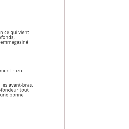
n ce qui vient 
ofonds, 
té emmagasiné 
oment rozo: 
les avant-bras, 
ofondeur tout 
 une bonne 