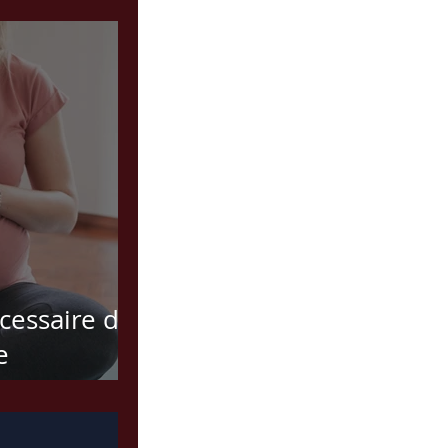
é pour
s actifs.
écessaire de
e
nt notre