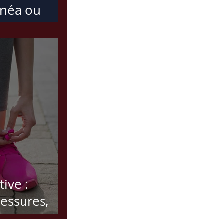
unéa ou
 inspiré ces
ive :
essures,
rformance et