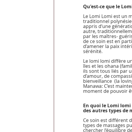
Qu'est-ce que le Lom
Le Lomi Lomi est un 
traditionnel polynésie
appris d’une générati
autre, traditionnelle
par les maîtres- guéri
de ce soin est en parti
d’amener la paix intéri
sérénité. 
Le lomi lomi diffère u
îles et les ohana (famil
ils sont tous liés par 
d’amour, de compassi
bienveillance  (la lovi
Manawa: C’est mainten
moment de pouvoir êt
En quoi le Lomi lomi 
des autres types de
Ce soin est différent 
types de massages puis
chercher l’équilibre d