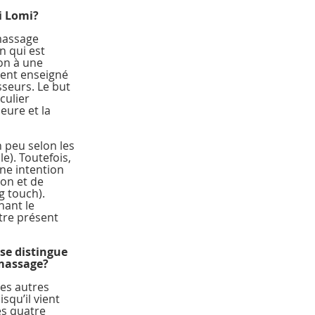
i Lomi?
massage 
n qui est 
on à une 
ment enseigné 
sseurs. Le but 
culier 
eure et la 
n peu selon les 
le). Toutefois, 
une intention 
on et de 
ng touch).
ant le 
re présent
se distingue 
 massage?
des autres 
qu’il vient 
es quatre 