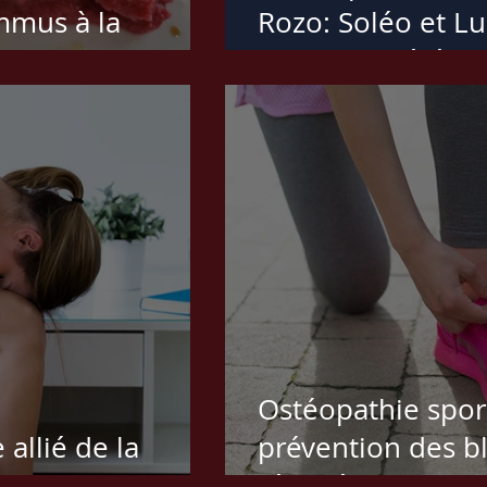
mmus à la
Rozo: Soléo et L
comment l'été m'a
soins
Ostéopathie sport
 allié de la
prévention des bl
récupération, pe